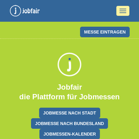
Naviga
ein-/a
MESSE EINTRAGEN
Jobfair
die Plattform für Jobmessen
JOBMESSE NACH STADT
JOBMESSE NACH BUNDESLAND
JOBMESSEN-KALENDER