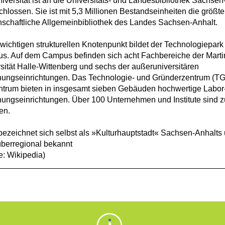
iversität ist an die Universitäts- und Landesbibliothek Sachsen
hlossen. Sie ist mit 5,3 Millionen Bestandseinheiten die größte
schaftliche Allgemeinbibliothek des Landes Sachsen-Anhalt.
wichtigen strukturellen Knotenpunkt bildet der Technologiepar
. Auf dem Campus befinden sich acht Fachbereiche der Marti
sität Halle-Wittenberg und sechs der außeruniversitären
hungseinrichtungen. Das Technologie- und Gründerzentrum (TG
trum bieten in insgesamt sieben Gebäuden hochwertige Labor
ungseinrichtungen. Über 100 Unternehmen und Institute sind zu
ten.
bezeichnet sich selbst als »Kulturhauptstadt« Sachsen-Anhalts u
berregional bekannt
e: Wikipedia)