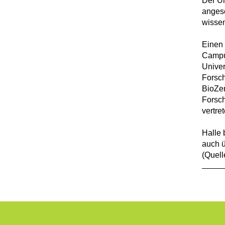
Der Un
angesc
wissen
Einen 
Campus
Univer
Forsc
BioZen
Forsch
vertre
Halle 
auch ü
(Quell