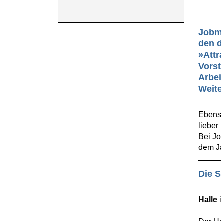
Jobme
den d
»Attr
Vorst
Arbe
Weite
Ebens
lieber
Bei Jo
dem J
Die S
Halle
i