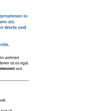
nternehmen in
ann als
nen Werte und
olle.
nen wohnen
ren ist es egal.
bmessen
aus
alt.