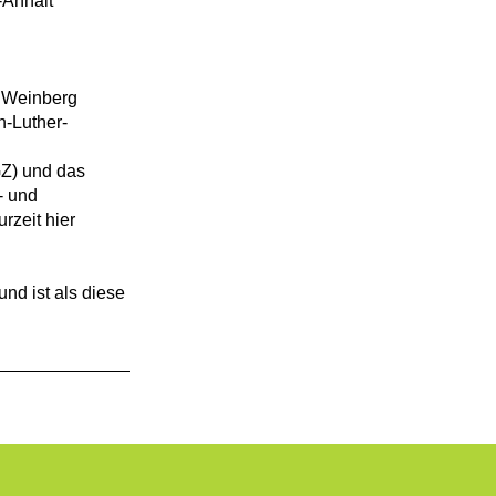
-Anhalt
k Weinberg
n-Luther-
Z) und das
- und
rzeit hier
nd ist als diese