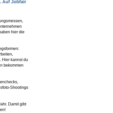
 Auf Jobfair
dungsmessen,
 Unternehmen
aben hier die
iegsformen:
beiten,
. Hier kannst du
ten bekommen
enchecks,
sfoto-Shootings
ahr. Damit gibt
nen!