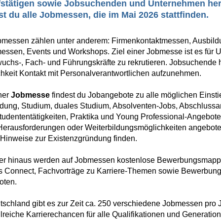
stätigen sowie Jobsuchenden und Unternehmen her.
st du alle Jobmessen, die im Mai 2026 stattfinden.
bmessen zählen unter anderem: Firmenkontaktmessen, Ausbil
ssen, Events und Workshops. Ziel einer Jobmesse ist es für
chs-, Fach- und Führungskräfte zu rekrutieren. Jobsuchende h
hkeit Kontakt mit Personalverantwortlichen aufzunehmen.
ner
Jobmesse
findest du Jobangebote zu alle möglichen Einst
dung, Studium, duales Studium, Absolventen-Jobs, Abschlussar
udententätigkeiten, Praktika und Young Professional-Angebote
Herausforderungen oder Weiterbildungsmöglichkeiten angebo
Hinweise zur Existenzgründung finden.
er hinaus werden auf Jobmessen kostenlose Bewerbungsmapp
ts Connect, Fachvorträge zu Karriere-Themen sowie Bewerbung
oten.
tschland gibt es zur Zeit ca. 250 verschiedene Jobmessen pro J
lreiche Karrierechancen für alle Qualifikationen und Generatio