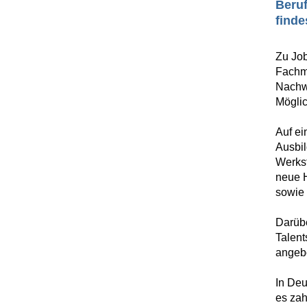
Beruf
finde
Zu Jo
Fachme
Nachwu
Möglic
Auf ei
Ausbil
Werkst
neue 
sowie 
Darüb
Talen
angeb
In Deu
es zah