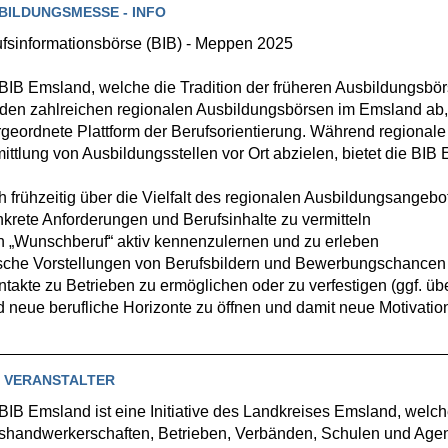
BILDUNGSMESSE - INFO
fsinformationsbörse (BIB) - Meppen 2025
BIB Emsland, welche die Tradition der früheren Ausbildungsbörsen
den zahlreichen regionalen Ausbildungsbörsen im Emsland ab, s
geordnete Plattform der Berufsorientierung. Während regionale
ittlung von Ausbildungsstellen vor Ort abzielen, bietet die BIB
ch frühzeitig über die Vielfalt des regionalen Ausbildungsangebo
nkrete Anforderungen und Berufsinhalte zu vermitteln
n „Wunschberuf“ aktiv kennenzulernen und zu erleben
lsche Vorstellungen von Berufsbildern und Bewerbungschancen 
ntakte zu Betrieben zu ermöglichen oder zu verfestigen (ggf. üb
d neue berufliche Horizonte zu öffnen und damit neue Motivati
 VERANSTALTER
BIB Emsland ist eine Initiative des Landkreises Emsland, welc
shandwerkerschaften, Betrieben, Verbänden, Schulen und Agentu