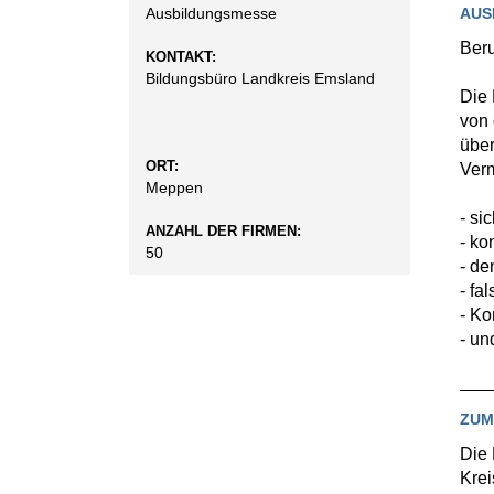
AUS
Ausbildungsmesse
Beru
KONTAKT:
Bildungsbüro Landkreis Emsland
Die 
von 
über
ORT:
Verm
Meppen
- si
ANZAHL DER FIRMEN:
- ko
50
- de
- fa
- Ko
- un
ZUM
Die 
Krei