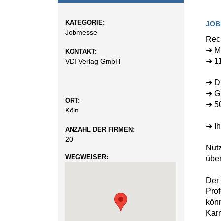
KATEGORIE:
JOB
Jobmesse
Recr
➜ Mi
KONTAKT:
➜ 11
VDI Verlag GmbH
➜ D
➜ Gi
ORT:
➜ 5
Köln
➜ Ih
ANZAHL DER FIRMEN:
20
Nutz
WEGWEISER:
über
Der 
Prof
könn
Kar