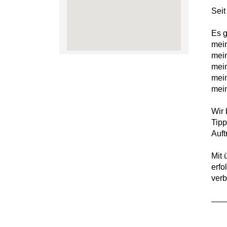
Seit
Es g
mei
mein
mei
mei
mein
Wir 
Tipp
Auft
Mit 
erfo
verb