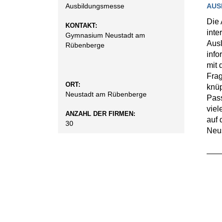
AUS
Ausbildungsmesse
Die 
KONTAKT:
inte
Gymnasium Neustadt am
Ausl
Rübenberge
info
mit 
Frag
ORT:
knüp
Neustadt am Rübenberge
Pass
viel
ANZAHL DER FIRMEN:
auf 
30
Neus