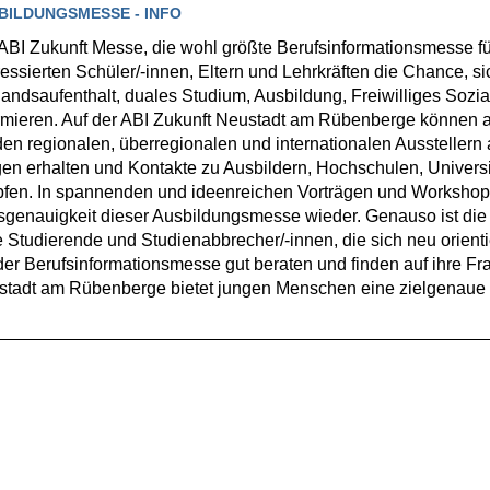
BILDUNGSMESSE - INFO
ABI Zukunft Messe, die wohl größte Berufsinformationsmesse für
ressierten Schüler/-innen, Eltern und Lehrkräften die Chance, 
andsaufenthalt, duales Studium, Ausbildung, Freiwilliges Sozia
rmieren. Auf der ABI Zukunft Neustadt am Rübenberge können a
den regionalen, überregionalen und internationalen Ausstellern
en erhalten und Kontakte zu Ausbildern, Hochschulen, Universi
fen. In spannenden und ideenreichen Vorträgen und Workshops 
genauigkeit dieser Ausbildungsmesse wieder. Genauso ist die
e Studierende und Studienabbrecher/-innen, die sich neu orient
der Berufsinformationsmesse gut beraten und finden auf ihre F
tadt am Rübenberge bietet jungen Menschen eine zielgenaue un