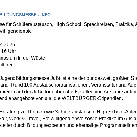
BILDUNGSMESSE - INFO
e für Schüleraustausch, High School, Sprachreisen, Praktika, 
willigendienste
04.2026
 16 Uhr
nasium In der Wüste
itt frei
JugendBildungsmesse JuBi ist eine der bundesweit größten 
and. Rund 100 Austauschorganisationen, Veranstalter und Ag
rmieren auf der JuBi-Tour über alle Facetten von Auslandsaufe
pendienangebote vor, u.a. die WELTBÜRGER-Stipendien.
Beratung zu Themen wie Schüleraustausch, High School-Aufenth
air, Work & Travel, Freiwilligendienste sowie Praktika im Ausl
teller durch Bildungsexperten und ehemalige Programmteilne