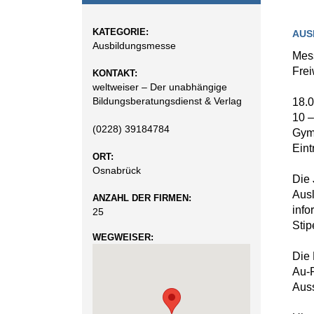
KATEGORIE:
AUS
Ausbildungsmesse
Mess
Frei
KONTAKT:
weltweiser – Der unabhängige
Bildungsberatungsdienst & Verlag
18.
10 –
(0228) 39184784
Gym
Eintr
ORT:
Osnabrück
Die 
Ausl
ANZAHL DER FIRMEN:
info
25
Sti
WEGWEISER:
Die 
Au-P
Auss