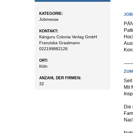
KATEGORIE:
JOB
Jobmesse
PÄNG
Patt
KONTAKT:
Hoch
Känguru Colonia Verlag GmbH
Franziska Graalmann
Auss
022199882126
Konz
ORT:
Köln
ZUM
ANZAHL DER FIRMEN:
Seit
32
Mit 
Insp
Die 
Fami
Nach
Neb