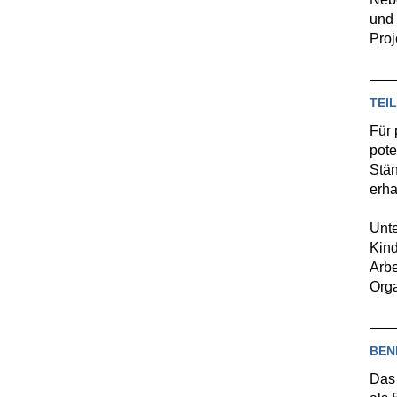
und 
Proj
TEI
Für 
pote
Stän
erha
Unte
Kind
Arbe
Orga
BEN
Das 