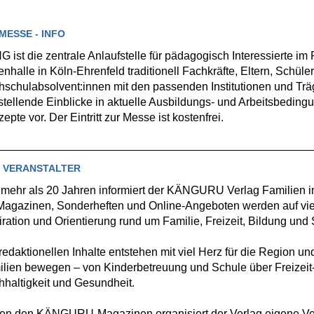
MESSE - INFO
 ist die zentrale Anlaufstelle für pädagogisch Interessierte im
enhalle in Köln-Ehrenfeld traditionell Fachkräfte, Eltern, Schül
schulabsolvent:innen mit den passenden Institutionen und T
tellende Einblicke in aktuelle Ausbildungs- und Arbeitsbeding
epte vor. Der Eintritt zur Messe ist kostenfrei.
 VERANSTALTER
 mehr als 20 Jahren informiert der KÄNGURU Verlag Familien 
Magazinen, Sonderheften und Online-Angeboten werden auf viel
iration und Orientierung rund um Familie, Freizeit, Bildung und
redaktionellen Inhalte entstehen mit viel Herz für die Region u
lien bewegen – von Kinderbetreuung und Schule über Freizeit-
haltigkeit und Gesundheit.
en den KÄNGURU-Magazinen organisiert der Verlag eigene Ver